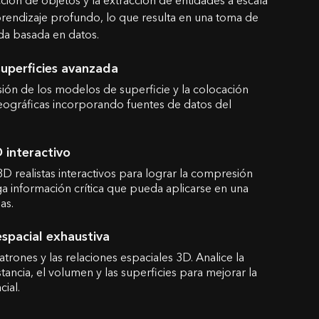
ción de objetos y la extracción de entidades a escala
endizaje profundo, lo que resulta en una toma de
da basada en datos.
superficies avanzada
sión de los modelos de superficie y la colocación
eográficas incorporando fuentes de datos del
interactivo
 realistas interactivos para lograr la compresión
iga información crítica que pueda aplicarse en una
as.
spacial exhaustiva
trones y las relaciones espaciales 3D. Analice la
distancia, el volumen y las superficies para mejorar la
ial.