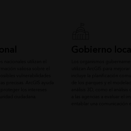
onal
Gobierno local
nacionales utilizan el
Los organismos gubernamenta
rmación valiosa sobre el
utilizan ArcGIS para mejorar
s posibles vulnerabilidades
incluye la planificación comu
icas precisas. ArcGIS ayuda
de los parques y el modelad
 proteger los intereses
análisis 3D, como el análisis 
guridad ciudadana.
a las agencias a evaluar el i
entablar una comunicación e