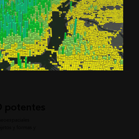
D potentes
 geoespaciales
jetos y formas y