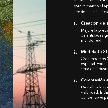
automatizar la detec
aprovechando el apr
decisiones más rápi
Creación de 
Mejore la preci
de entidades g
mundo real.
Modelado 3D 
Cree modelos 3D
espacial. Extra
serie de industri
Compresión e
Descubra los pa
visibilidad, la 
conciencia espac