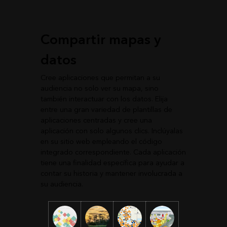
Compartir mapas y
datos
Cree aplicaciones que permitan a su
audiencia no solo ver su mapa, sino
también interactuar con los datos. Elija
entre una gran variedad de plantillas de
aplicaciones centradas y cree una
aplicación con solo algunos clics. Inclúyalas
en su sitio web empleando el código
integrado correspondiente. Cada aplicación
tiene una finalidad específica para ayudar a
contar su historia y mantener involucrada a
su audiencia.