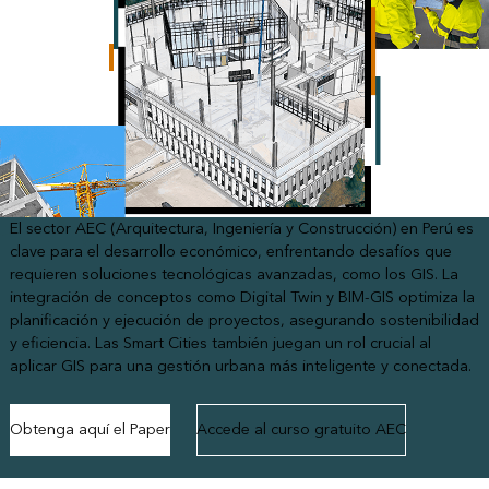
El sector AEC (Arquitectura, Ingeniería y Construcción) en Perú es
clave para el desarrollo económico, enfrentando desafíos que
requieren soluciones tecnológicas avanzadas, como los GIS. La
integración de conceptos como Digital Twin y BIM-GIS optimiza la
planificación y ejecución de proyectos, asegurando sostenibilidad
y eficiencia. Las Smart Cities también juegan un rol crucial al
aplicar GIS para una gestión urbana más inteligente y conectada.
Obtenga aquí el Paper
Accede al curso gratuito AEC