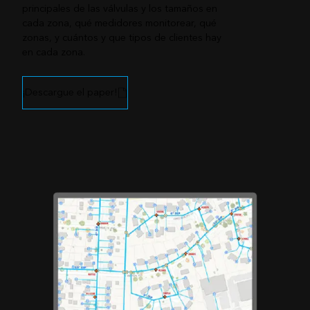
principales de las válvulas y los tamaños en
cada zona, qué medidores monitorear, qué
zonas, y cuántos y que tipos de clientes hay
en cada zona.
¡Descargue el paper!