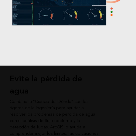
Evite la pérdida de
agua
Combine la “Ciencia del Dónde” con los
rigores de la ingeniería para ayudar a
resolver los problemas de pérdida de agua
con el análisis de flujo nocturno y la
detección de fugas. ArcGIS lo ayuda a
comprender mejor los límites, las ubicaciones