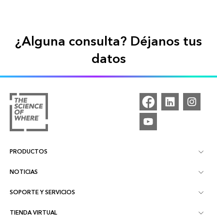
¿Alguna consulta? Déjanos tus
datos
PRODUCTOS
NOTICIAS
ArcGIS Pro
SOPORTE Y SERVICIOS
Blog
ArcGIS Online
TIENDA VIRTUAL
Servicios Profesionales