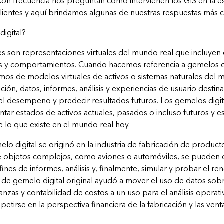
 Con frecuencia nos preguntan cómo intervienen los GIS en la 
 clientes y aquí brindamos algunas de nuestras respuestas más
igital?
s son representaciones virtuales del mundo real que incluyen o
s y comportamientos. Cuando hacemos referencia a gemelos di
s de modelos virtuales de activos o sistemas naturales del m
ón, datos, informes, análisis y experiencias de usuario destina
el desempeño y predecir resultados futuros. Los gemelos digi
entar estados de activos actuales, pasados ​​o incluso futuros y 
 lo que existe en el mundo real hoy.
lo digital se originó en la industria de fabricación de produc
de objetos complejos, como aviones o automóviles, se pueden 
ines de informes, análisis y, finalmente, simular y probar el r
 de gemelo digital original ayudó a mover el uso de datos sobr
nanzas y contabilidad de costos a un uso para el análisis operat
etirse en la perspectiva financiera de la fabricación y las venta