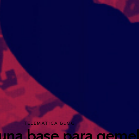
TELEMATICA BLOG
 una base para geme