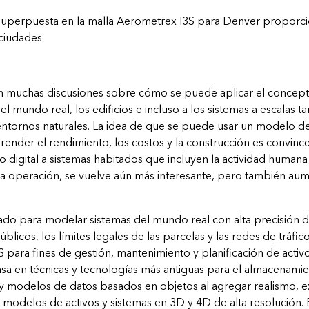
 superpuesta en la malla Aerometrex I3S para Denver proporc
ciudades.
n muchas discusiones sobre cómo se puede aplicar el concept
 del mundo real, los edificios e incluso a los sistemas a escalas
ntornos naturales. La idea de que se puede usar un modelo de a
ender el rendimiento, los costos y la construcción es convince
digital a sistemas habitados que incluyen la actividad humana 
la operación, se vuelve aún más interesante, pero también aum
zado para modelar sistemas del mundo real con alta precisión d
blicos, los límites legales de las parcelas y las redes de tráfic
 para fines de gestión, mantenimiento y planificación de activ
asa en técnicas y tecnologías más antiguas para el almacenamie
y modelos de datos basados ​​en objetos al agregar realismo, e
 y modelos de activos y sistemas en 3D y 4D de alta resolución. E