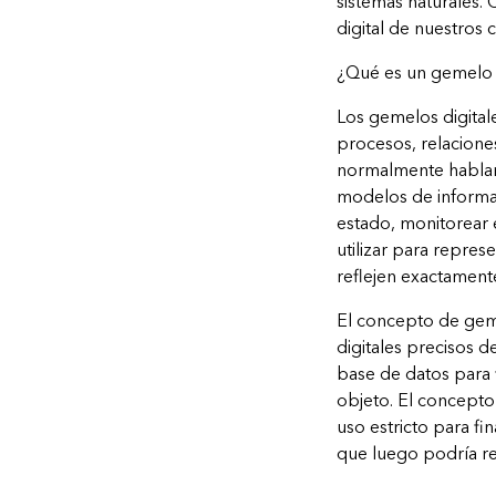
sistemas naturales.
digital de nuestros
¿Qué es un gemelo d
Los gemelos digitale
procesos, relacione
normalmente hablamo
modelos de informaci
estado, monitorear 
utilizar para repres
reflejen exactamente
El concepto de geme
digitales precisos 
base de datos para f
objeto. El concepto
uso estricto para fi
que luego podría rep