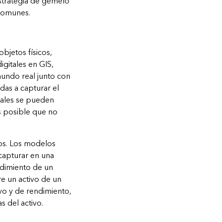
estrategia de gemelo
 comunes.
bjetos físicos,
gitales en GIS,
undo real junto con
das a capturar el
tales se pueden
es posible que no
tos. Los modelos
capturar en una
endimiento de un
e un activo de un
ivo y de rendimiento,
s del activo.