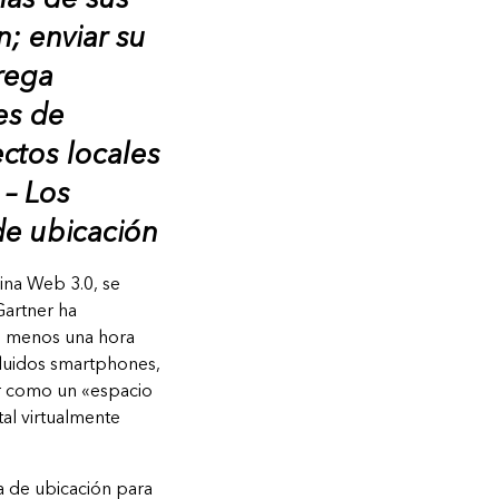
n; enviar su
rega
es de
ctos locales
 – Los
de ubicación
na Web 3.0, se
Gartner ha
l menos una hora
cluidos smartphones,
er como un «espacio
tal virtualmente
a de ubicación para