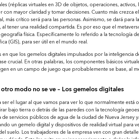
les (réplicas virtuales en 3D de objetos, operaciones, activos, 
ver con mayor claridad y tomar decisiones. Cuanto más crezca e
al, más crítico será para las personas. Asimismo, se dará para
, al tener una realidad compartida. Es por eso que el metavers
geografía física. Específicamente lo referido a la tecnología d
ca (GIS), para ser útil en el mundo real.
s en que los gemelos digitales impulsados por la inteligencia
e crucial. En otras palabras, los componentes básicos virtuale
en en un campo de juego que probablemente se base, al me
e otro modo no se ve – Los gemelos digitales
ser el lugar al que vamos para ver lo que normalmente está ocu
rar bajo tierra o detrás de las paredes con la tecnología geoe
e servicios públicos de agua de la ciudad de Nueva Jersey y
zando un gemelo digital y dispositivos de realidad virtual para v
el suelo. Los trabajadores de la empresa ven con gran detalle