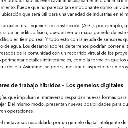
ra y dónde. Esto les evita cavar innecesariamente o dañar la inf
enimiento. Puede que no parezca tan emocionante como un vide
 ubicación que será útil para una variedad de industrias en el 
de
arquitectura, ingeniería y construcción (AEC)
, por ejemplo, 
ura de un edificio físico, pueden ver un mapa gemelo de este y 
dificio en tiempo real. Y todo esto con la ayuda de sensores q
jo de agua. Los desarrolladores de terrenos podrían correr el t
resados de la comunidad con un recorrido virtual de los proy
experimentar detalles infinitesimales, como la forma en que los 
ra del día. Asimismo, se podría mostrar el aspecto de un proy
ares de trabajo híbridos – Los gemelos digitales
gías que impulsan el metaverso respaldan nuevas formas para
ajar. Del mismo modo, presentan nuevas posibilidades para que 
ren operaciones.
el metaverso, respaldado por un gemelo digital inteligente de 