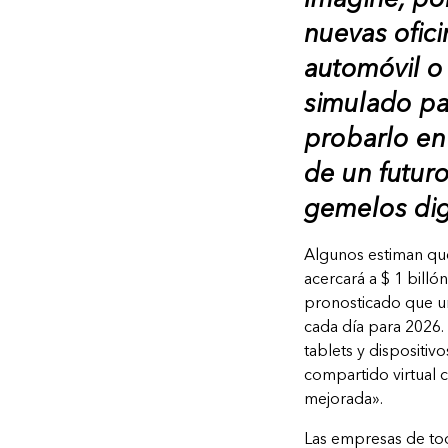
nuevas ofici
automóvil o
simulado par
probarlo en
de un futuro
gemelos dig
Algunos estiman qu
acercará a $ 1 billó
pronosticado que u
cada día para 2026.
tablets y dispositi
compartido virtual c
mejorada».
Las empresas de tod