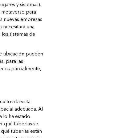
lugares y sistemas).
l metaverso para
 las nuevas empresas
o necesitará una
e los sistemas de
 de ubicación pueden
s, para las
nos parcialmente,
lto a la vista.
spacial adecuada. Al
a lo ha estado
er qué tuberías se
 qué tuberías están