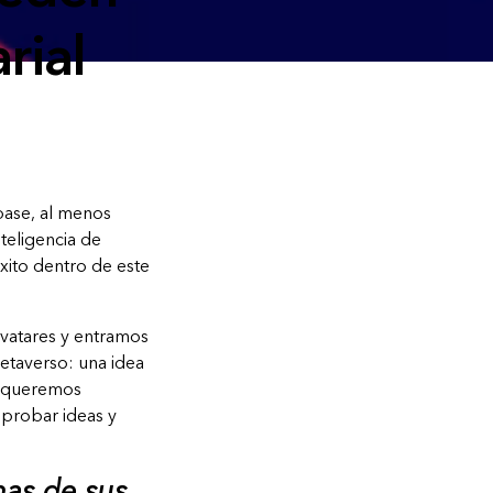
rial
ase, al menos
teligencia de
xito dentro de este
avatares y entramos
etaverso: una idea
i queremos
 probar ideas y
nas de sus