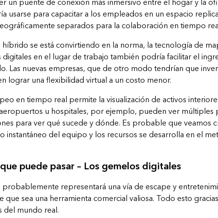
er un puente de conexión más inmersivo entre el hogar y la ofic
ría usarse para capacitar a los empleados en un espacio replic
geográficamente separados para la colaboración en tiempo rea
 híbrido se está convirtiendo en la norma, la tecnología de ma
digitales en el lugar de trabajo también podría facilitar el ing
. Las nuevas empresas, que de otro modo tendrían que inverti
 lograr una flexibilidad virtual a un costo menor.
o en tiempo real permite la visualización de activos interiores
aeropuertos u hospitales, por ejemplo, pueden ver múltiples p
iones para ver qué sucede y dónde. Es probable que veamos c
 instantáneo del equipo y los recursos se desarrolla en el met
 que puede pasar – Los gemelos digitales
o probablemente representará una vía de escape y entretenim
de que sea una herramienta comercial valiosa. Todo esto gracia
s del mundo real.