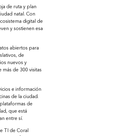
ja de ruta y plan
ciudad natal. Con
osistema digital de
ven y sostienen esa
datos abiertos para
slativos, de
cios nuevos y
 más de 300 visitas
vicios e información
inas de la ciudad.
 plataformas de
dad, que está
n entre sí.
e TI de Coral