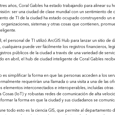
tres años, Coral Gables ha estado trabajando para alinear su ho
misión: ser una ciudad de clase mundial con un sentimiento de 
mento de TI de la ciudad ha estado ocupado construyendo un ec
 organizaciones, sistemas y otras cosas que contienen, promue
eligente.
, el personal de TI utilizó ArcGIS Hub para lanzar un sitio de 
 cualquiera puede ver fácilmente los registros financieros, legi
istros públicos de la ciudad a través de una variedad de servi
do en abril, el
hub de ciudad inteligente
de Coral Gables recibe
 es simplificar la forma en que las personas acceden a los ser
rmalmente requerirían una llamada o una visita a una de las ofic
os elementos interconectados e interoperables, incluidas otras
as Cosas (IoT) y robustas redes de comunicación de alta veloci
ormar la forma en que la ciudad y sus ciudadanos se comunica
e todo esto es la ciencia GIS, que permite al departamento d