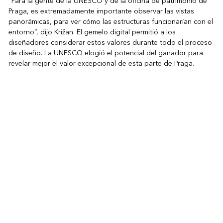
“Para la gente de la UNESCO y de la oficina de patrimonio de
Praga, es extremadamente importante observar las vistas
panorámicas, para ver cómo las estructuras funcionarían con el
entorno”, dijo Križan. El gemelo digital permitió a los
diseñadores considerar estos valores durante todo el proceso
de diseño. La UNESCO elogió el potencial del ganador para
revelar mejor el valor excepcional de esta parte de Praga.
«La aplicación web facilitó la comprensión del efecto que
tendría una propuesta en las cuencas visuales»
Este mostraba, en términos realistas, el impacto que cualquier
adición tendría en estas vistas. Blanár diseñó la aplicación para
incluir algunas perspectivas precargadas notables, como la
vista desde el Castillo de Praga, que data del siglo IX.
“Los jueces podrían comprobarlo utilizando el modelo 3D”,
explicó. “Habíamos preseleccionado algunos lugares que
mostraban algunas de las escenas más bellas y panorámicas
de Praga, y había una herramienta para hacer clic en ellas que
giraba la escena a la posición adecuada para que todos
pudieran mirar y comparar instantáneamente los lugares de las