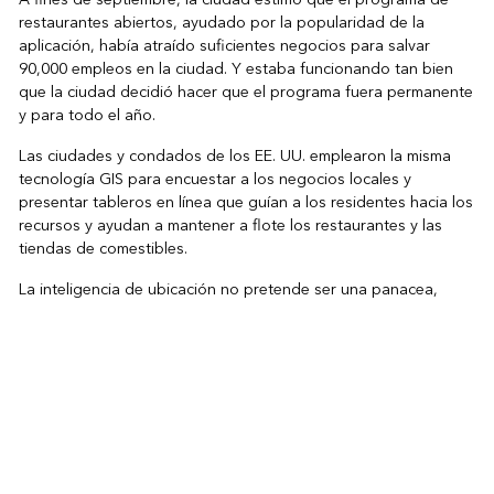
restaurantes abiertos, ayudado por la popularidad de la
aplicación, había atraído suficientes negocios para salvar
90,000 empleos en la ciudad. Y estaba funcionando tan bien
que la ciudad decidió hacer que el programa fuera permanente
y para todo el año.
Las ciudades y condados de los EE. UU. emplearon la misma
tecnología GIS para encuestar a los negocios locales y
presentar tableros en línea que guían a los residentes hacia los
recursos y ayudan a mantener a flote los restaurantes y las
tiendas de comestibles.
La inteligencia de ubicación no pretende ser una panacea,
pero su vasta capacidad, poder analítico y variedad infinita de
usos significan que, sin duda, se confiará en ella durante la
recuperación, y en caso de que surjan nuevas crisis
económicas.
Helen Thompson