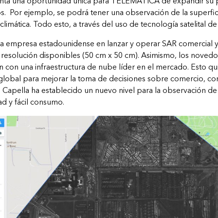
enta una oportunidad única para TELEMATICA de expandir su p
s. Por ejemplo, se podrá tener una observación de la superfici
climática. Todo esto, a través del uso de tecnología satelital d
ra empresa estadounidense en lanzar y operar SAR comercial y
esolución disponibles (50 cm x 50 cm). Asimismo, los novedos
 con una infraestructura de nube líder en el mercado. Esto qui
global para mejorar la toma de decisiones sobre comercio, co
, Capella ha establecido un nuevo nivel para la observación de l
dad y fácil consumo.