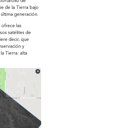
ortafolio de
e de la Tierra bajo
e última generación.
 ofrece las
os satélites de
ere decir, que
nservación y
a Tierra: alta