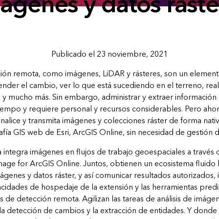
ágenes y datos ráste
Publicado el 23 noviembre, 2021
ción remota, como imágenes, LiDAR y rásteres, son un elemen
nder el cambio, ver lo que está sucediendo en el terreno, real
a y mucho más. Sin embargo, administrar y extraer información
 tiempo y requiere personal y recursos considerables. Pero aho
 analice y transmita imágenes y colecciones ráster de forma nati
fía GIS web de Esri, ArcGIS Online, sin necesidad de gestión de
 integra imágenes en flujos de trabajo geoespaciales a través
mage for ArcGIS Online. Juntos, obtienen un ecosistema fluido
ágenes y datos ráster, y así comunicar resultados autorizados, 
acidades de hospedaje de la extensión y las herramientas predis
s de detección remota. Agilizan las tareas de análisis de imágen
 la detección de cambios y la extracción de entidades. Y donde