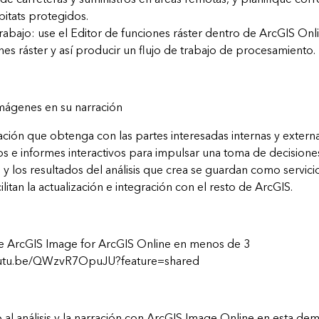
bitats protegidos.
trabajo: use el Editor de funciones ráster dentro de ArcGIS On
es ráster y así producir un flujo de trabajo de procesamiento.
imágenes en su narración
ción que obtenga con las partes interesadas internas y extern
os e informes interactivos para impulsar una toma de decisione
 y los resultados del análisis que crea se guardan como servic
cilitan la actualización e integración con el resto de ArcGIS.
 ArcGIS Image for ArcGIS Online en menos de 3
outu.be/QWzvR7OpuJU?feature=shared
 al análisis y la narración con ArcGIS Image Online en esta de