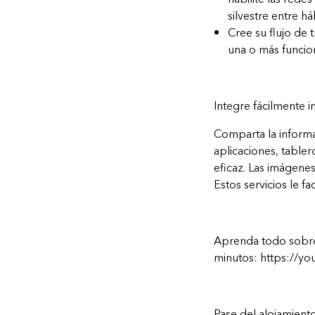
silvestre entre há
Cree su flujo de 
una o más funcion
Integre fácilmente 
Comparta la informa
aplicaciones, tabler
eficaz. Las imágenes
Estos servicios le fa
Aprenda todo sobre
minutos:
https://y
Pase del alojamiento