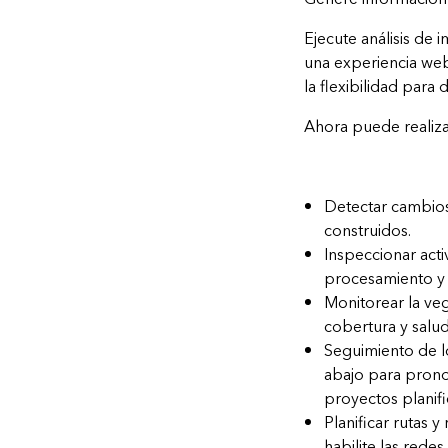
Ejecute análisis de i
una experiencia web
la flexibilidad para 
Ahora puede realiza
Detectar cambios
construidos.
Inspeccionar acti
procesamiento y a
Monitorear la ve
cobertura y salud
Seguimiento de lo
abajo para pronos
proyectos planif
Planificar rutas 
habilite las rede