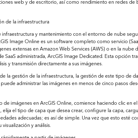
caciones web y de escritorio, así como rendimiento en redes de
ón de la infraestructura
 infraestructura y mantenimiento con el entorno de nube segur
rcGIS Image Online es un software completo como servicio (SaaS)
genes extensas en Amazon Web Services (AWS) o en la nube d
 de SaaS administrada, ArcGIS Image Dedicated. Esta opción tr
isis y transmisión directamente a sus imágenes.
de la gestión de la infraestructura, la gestión de este tipo de 
, puede administrar las imágenes en menos de cinco pasos de
cio de imágenes en ArcGIS Online, comience haciendo clic en e
elija el tipo de capa que desea crear, configure la capa, cargu
iedades adecuadas; es así de simple. Una vez que esto esté co
 visualización y análisis.
 rápidamente a partir de imágenes