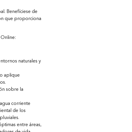
bal. Benefíciese de
hon que proporciona
 Online:
ntornos naturales y
go aplique
os.
ón sobre la
 agua corriente
ental de los
luviales.
 óptimas entre áreas,
redores de vida