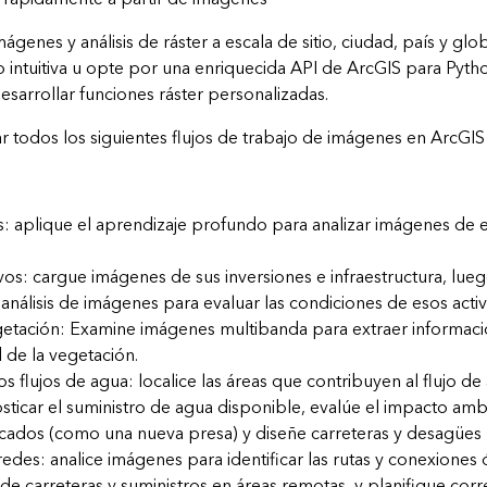
mágenes y análisis de ráster a escala de sitio, ciudad, país y glo
 intuitiva u opte por una enriquecida API de ArcGIS para Pyt
desarrollar funciones ráster personalizadas.
r todos los siguientes flujos de trabajo de imágenes en ArcGIS
: aplique el aprendizaje profundo para analizar imágenes de e
vos: cargue imágenes de sus inversiones e infraestructura, lue
nálisis de imágenes para evaluar las condiciones de esos activ
getación: Examine imágenes multibanda para extraer informaci
 de la vegetación.
s flujos de agua: localice las áreas que contribuyen al flujo de
ticar el suministro de agua disponible, evalúe el impacto ambi
icados (como una nueva presa) y diseñe carreteras y desagües p
y redes: analice imágenes para identificar las rutas y conexiones
s de carreteras y suministros en áreas remotas, y planifique cor