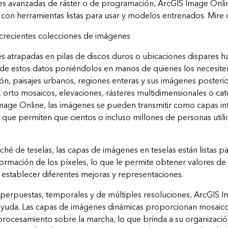
es avanzadas de ráster o de programación, ArcGIS Image Onli
o con herramientas listas para usar y modelos entrenados. Mire
 crecientes colecciones de imágenes
s atrapadas en pilas de discos duros o ubicaciones dispares h
 de estos datos poniéndolos en manos de quienes los necesite
ón, paisajes urbanos, regiones enteras y sus imágenes posterio
, orto mosaicos, elevaciones, rásteres multidimensionales o cat
age Online, las imágenes se pueden transmitir como capas int
 que permiten que cientos o incluso millones de personas util
ché de teselas, las capas de imágenes en teselas están listas par
formación de los píxeles, lo que le permite obtener valores de
 establecer diferentes mejoras y representaciones.
uperpuestas, temporales y de múltiples resoluciones, ArcGIS 
ayuda. Las capas de imágenes dinámicas proporcionan mosaico
 procesamiento sobre la marcha, lo que brinda a su organizació