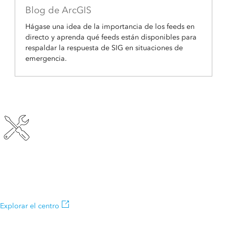
Blog de ArcGIS
Hágase una idea de la importancia de los feeds en
directo y aprenda qué feeds están disponibles para
respaldar la respuesta de SIG en situaciones de
emergencia.
Centros de recursos SIG de DRP
Acceda a mapas, aplicaciones y datos de la organización y
descárguelos para apoyar sus actividades de intervención.
Explorar el centro