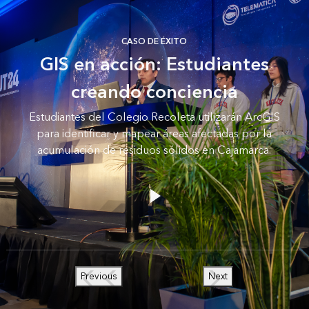
CASO DE ÉXITO
GIS en acción: Estudiantes
creando conciencia
Estudiantes del Colegio Recoleta utilizarán ArcGIS
para identificar y mapear áreas afectadas por la
acumulación de residuos sólidos en Cajamarca.
Previous
Next