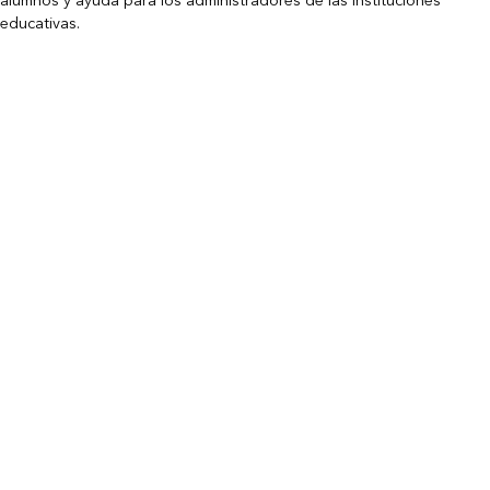
alumnos y ayuda para los administradores de las instituciones
educativas.