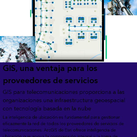
GIS, una ventaja para los
proveedores de servicios
GIS para telecomunicaciones proporciona a las
organizaciones una infraestructura geoespacial
con tecnología basada en la nube
La inteligencia de ubicación es fundamental para gestionar
eficazmente la red de todos los proveedores de servicios de
telecomunicaciones. ArcGIS de Esri ofrece inteligencia de
ubicación que apoya la comprensión integral y la toma de