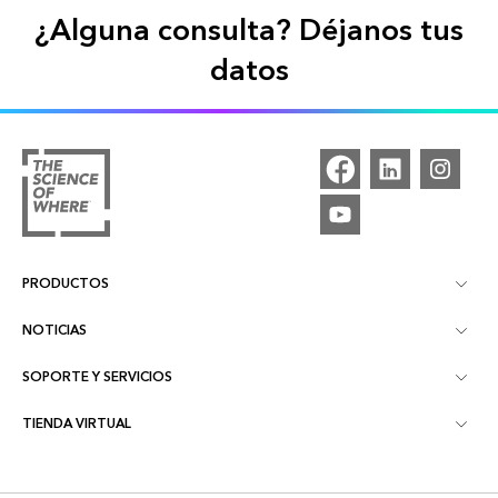
¿Alguna consulta? Déjanos tus
datos
PRODUCTOS
NOTICIAS
ArcGIS Pro
SOPORTE Y SERVICIOS
Blog
ArcGIS Online
TIENDA VIRTUAL
Servicios Profesionales
Webinars
ArcGIS Enterprise
Cursos
Soporte Técnico GIS
TELEMATICA Podcasts
Imágenes y Teledetección